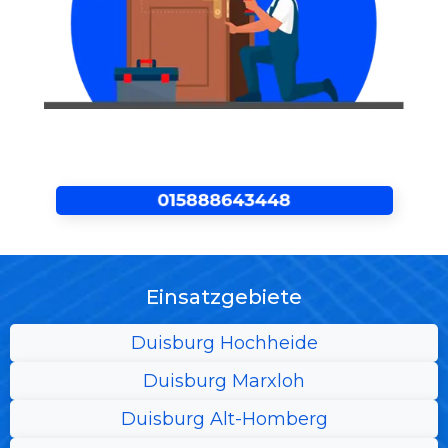
Einsatzgebiete
Duisburg Hochheide
Duisburg Marxloh
Duisburg Alt-Homberg