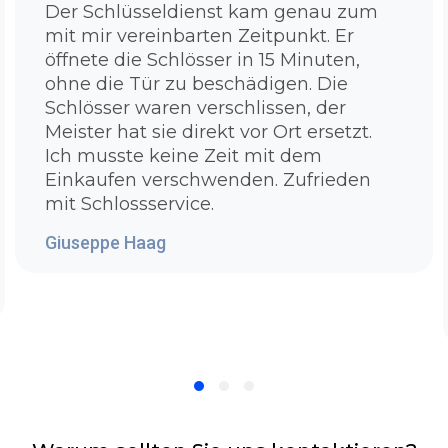
Der Schlüsseldienst kam genau zum
problemlos und beschädigungsfrei die Tür
mit mir vereinbarten Zeitpunkt. Er
aufbekommt? Denn hier haben Sie Ihren
öffnete die Schlösser in 15 Minuten,
Antwort:Unser Schlüsseldienst Duisburg
ohne die Tür zu beschädigen. Die
Bergheim verfügt hochwertige und moderne
Schlösser waren verschlissen, der
Werkzeuge die es Ihnen erlaubt problemlos
Meister hat sie direkt vor Ort ersetzt.
die Tür zu öffnen. Es ist unsere Voraussetzung
Ich musste keine Zeit mit dem
unser Team bestmöglich zu schulen,
Einkaufen verschwenden. Zufrieden
auszubilden und mit den besten Ausrüstung
mit Schlossservice.
zu versorgen. Bei zugezogenen Standardtüren
müssen wir noch nicht so sehr in die Trickkiste
Giuseppe Haag
greifen, um Ihre Tür in wenigen Sekunden
ohne einen Sachbeschädigung wieder zu
öffnen. Bei Sicherheitstüren oder Türen mit
einem komplizierten Schließzylinder, die man
nicht mehr so leicht aufbekommt, benutzen
wir spezielle Materialien, um für eine
zerstörungsfreie Türaufsperrung zu sorgen.
Sollte Ihre Haus - oder Wohnungstür fest