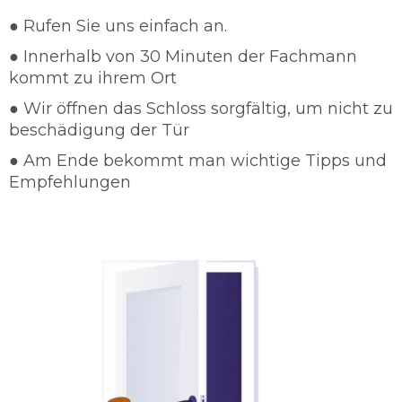
Schutz und Sicherheit für die Kunden an und
● Rufen Sie uns einfach an.
sind in wenigen Minuten Vorort, damit wir die
● Innerhalb von 30 Minuten der Fachmann
Einbruchsrate verhindern können. In so einem
kommt zu ihrem Ort
Fall steht Ihnen die vollste Aufmerksamkeit der
Schlüsselnotdienst Duisburg Bergheim zu
● Wir öffnen das Schloss sorgfältig, um nicht zu
Verfügung.
beschädigung der Tür
Schlüsseldienst 24/7 einsatzbereit
● Am Ende bekommt man wichtige Tipps und
Gut ausgebildete Dienstleister
Empfehlungen
Schnelle und sorgfältige Arbeit
Günstige und faire Preise
Türöffnungen in jeglichen Form
Türöffnungen ohne Beschädigung
Beratungen von Schlüsselnotdienst
Duisburg Bergheim
Schlüsseldienst Duisburg Bergheim legt sehr
hohen Wert auf die Zufriedenheit des Kunden.
Das heißt dass unser Schlüsseldienst Duisburg