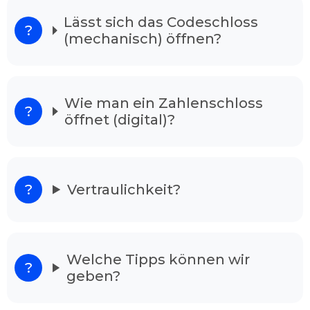
Notsituation
Lässt sich das Codeschloss
(mechanisch) öffnen?
Unsere Schlüsseldienst ist 24/7 in der Woche
erreichbar. Ihren Anordnung vermitteln wir an
gut ausgebildeten Experten, die als
Schlüsselnotdienst in Ihrer Gegend tätig sind.
Wie man ein Zahlenschloss
Unsere Mitarbeiter sind in ihrem Fachgebiet
öffnet (digital)?
bestens qualifiziert, und meistern Ihre Arbeit
ohne Schäden in kürzester Zeit, egal ob die Tür
verschlossen oder zugefallen ist. Nach dem
Anruf ist einer der Zuständigen in wenigen
Minuten einsatzbereit.
Vertraulichkeit?
Unser Schlüsseldienst löst alle Ihre
Sorgen
Wenn Sie vor Ihrem verschlossenen Wohnhaus
Welche Tipps können wir
stehen und verzweifelt sind raten wir Ihnen
geben?
Schlüsselnotdienst Duisburg Bergheim
anzurufen. Denn unsere Dienstleister haben