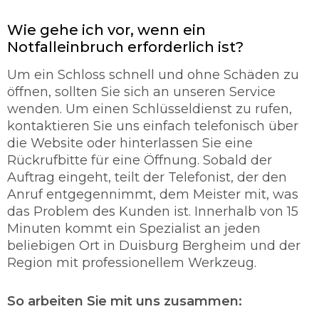
langjährige Erfahrung und sind in der Lage alle
Türarten ohne Probleme zu öffnen. Dabei
Wie gehe ich vor, wenn ein
spielt es keine Rolle, ob es sich hier um ein
Notfalleinbruch erforderlich ist?
Garagentor handelt oder um eine Autotür. In
den meisten Fällen gelingt es den
Um ein Schloss schnell und ohne Schäden zu
Fachmänner Schloss mit ohne Schäden zu
öffnen, sollten Sie sich an unseren Service
öffnen. Unser Schlüsseldienst verspricht Ihnen
wenden. Um einen Schlüsseldienst zu rufen,
eine schnelle und sorgfältige Türöffung mit
kontaktieren Sie uns einfach telefonisch über
95% ohne Beschädigung.
die Website oder hinterlassen Sie eine
So werden Sie richtig abgesichert.
Rückrufbitte für eine Öffnung. Sobald der
Auftrag eingeht, teilt der Telefonist, der den
Der Schlüsseldienst ist ein maßgebender
Anruf entgegennimmt, dem Meister mit, was
Teilhaber der sich rund um die Uhr mit der
das Problem des Kunden ist. Innerhalb von 15
Thematik befasst und für die Sicherung
Minuten kommt ein Spezialist an jeden
verantwortlich ist. Unser Schlüsseldienst legt
beliebigen Ort in Duisburg Bergheim und der
sehr viel Wert auf die Qualität und auf den
Region mit professionellem Werkzeug.
Zustand der Schlösser. Unser Personal vom
Schlüsselnotdienst berät Sie über jedes
Problem. Unser Schlüsseldienst Duisburg
So arbeiten Sie mit uns zusammen:
Bergheim setzt einen hohen Vorrang von