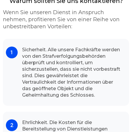
abgeschlossen sein, gehen wir erst einmal
Warum sollten Sie uns kontaktieren?
verschiedene Möglichkeiten durch, mit denen
Wenn Sie unseren Dienst in Anspruch
wir Ihnen andernfalls wieder Zugang zu Ihrer
nehmen, profitieren Sie von einer Reihe von
Gebäude verschaffen können. Die letzte
unbestreitbaren Vorteilen:
Lösung dafür ist, schließlich die Aufbohrung.
Wenn wir allerdings aufbohren, dann nutzen
wir vorzüglich hochwertige Qualitäts-
Markenbohrer. Damit wir so wenig wie
Sicherheit. Alle unsere Fachkräfte werden
von den Strafverfolgungsbehörden
möglich mit geringen Schaden fortkommen.
überprüft und kontrolliert, um
In den meisten Fällen gelingt es uns schadlos
sicherzustellen, dass sie nicht vorbestraft
und sachgemäß die Türe zu öffnen.
sind. Dies gewährleistet die
Kontaktieren Sie uns und schauen Sie sich das
Vertraulichkeit der Informationen über
Resultat an.
das geöffnete Objekt und die
Mit hohen Begeisterung unserer
Geheimhaltung des Schlosses.
Kundschaft
Dank unserem
professionellen Team
und
hochwertiger Arbeit kann Schlüsseldienst
Ehrlichkeit. Die Kosten für die
Duisburg Bergheim stolz sagen, dass die
Bereitstellung von Dienstleistungen
Mehrheit unsere Kunden mit voller