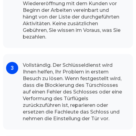
Wiedereröffnung mit dem Kunden vor
Zufriedenheit unseren Schlüsseldienst immer
Beginn der Arbeiten vereinbart und
wieder wählt. Unser Team freut sich wenn wir
hängt von der Liste der durchgeführten
Sie als Kundinnen und Kunden von unserem
Aktivitäten. Keine zusätzlichen
Aufsperrdienst bedienen können. Unser
Gebühren, Sie wissen im Voraus, was Sie
Betrieb gibt Ihnen die vollste Gewissheit, dass
bezahlen.
unsere Dienstleister die volle
Leistungsfähigkeit durchführt. Unsere
freundliche Fachmänner sind jederzeit
einsatzbereit, egal ob mitten in der Nacht oder
Vollständig. Der Schlüsseldienst wird
in den Feiertagen.
Ihnen helfen, Ihr Problem in erstem
Wie der Schlüsseldienst Duisburg
Besuch zu lösen. Wenn festgestellt wird,
dass die Blockierung des Türschlosses
Bergheim vorgeht
auf einen Fehler des Schlosses oder eine
Die Sicherheit für Ihr Zuhause ist für uns sehr
Verformung des Türflügels
wichtig, Abhängig von der Tageszeit, zu der Sie
zurückzuführen ist, reparieren oder
anrufen, und dem Verkehr auf dem Weg zu
ersetzen die Fachleute das Schloss und
Ihnen, ist der Experte meistens in weniger als
nehmen die Einstellung der Tür vor.
ein paar Minuten bei Ihnen vor Ort, um Ihr
Türschloss zu öffnen. Unser Schlüsseldienst hat