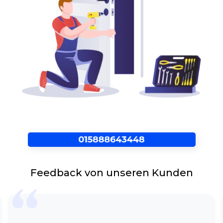
Bergheim nach Ihren Befragung direkt zu
Ihnen nach Hause kommt.Von der Beratung
über die Planung bis hin zum Einbau können
Sie sich auf die erfahrene Fachmänner
vollkommen verlassen, ohne mit einem
schlechten Empfindung da zu stehen. Durch
einen Vorort-Termin können Ihre Wünsche bis
ins kleinste Detail berücksichtigt werden.
Kontaktieren Sie unseren verlässlichen
Schlüsseldienst Duisburg Bergheim gern
jederzeit, wenn Sie unglücklicherweise vor
verschlossener Tür, plötzlich zugefallener oder
versehentlich zugezogener Tür stehen sollten.
Innerhalb von ein paar Minuten sind unsere
Spezialisten vor Ort und lösen Ihren
Feedback von unseren Kunden
Anordnung. Um Sie so schnell wie möglich aus
der misslichen Lage zu helfen.
Türöffnung ohne Beschädigung
Sie fragen sich grade wie unser Service