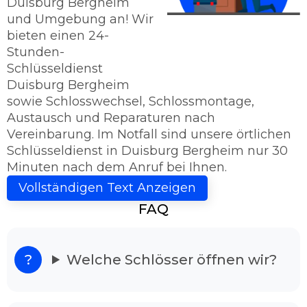
Duisburg Bergheim
und Umgebung an! Wir
bieten einen 24-
Stunden-
Schlüsseldienst
Duisburg Bergheim
sowie Schlosswechsel, Schlossmontage,
Austausch und Reparaturen nach
Vereinbarung. Im Notfall sind unsere örtlichen
Schlüsseldienst in Duisburg Bergheim nur 30
Minuten nach dem Anruf bei Ihnen.
Schlüsseldienst Duisburg Bergheim - Sie
Vollständigen Text Anzeigen
haben das Ziel erreicht!
FAQ
Kriegen Sie die Tür nicht mehr auf? Dann sind
Sie bei uns richtig, denn der Schlüsseldienst
Duisburg Bergheim ist 24h rund um die Uhr
Welche Schlösser öffnen wir?
für Sie einsatzbereit. Unser Schlüsseldienst
bietet Ihnen Hilfe günstig und vorteilhaft an.
Schlüsseldienst Duisburg Bergheim im