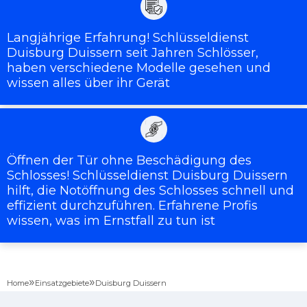
Langjährige Erfahrung! Schlüsseldienst
Duisburg Duissern seit Jahren Schlösser,
haben verschiedene Modelle gesehen und
wissen alles über ihr Gerät
Öffnen der Tür ohne Beschädigung des
Schlosses! Schlüsseldienst Duisburg Duissern
hilft, die Notöffnung des Schlosses schnell und
effizient durchzuführen. Erfahrene Profis
wissen, was im Ernstfall zu tun ist
»
»
Home
Einsatzgebiete
Duisburg Duissern