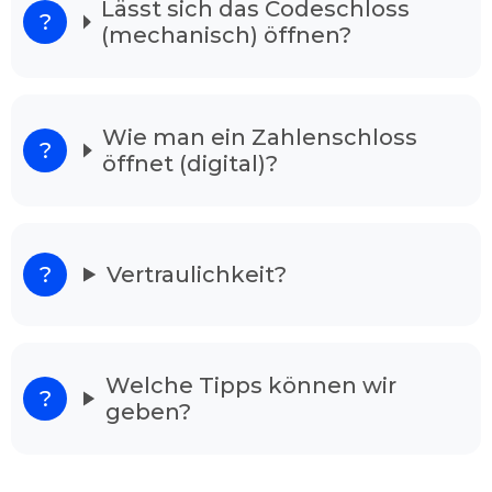
Lässt sich das Codeschloss
(mechanisch) öffnen?
Unsere Schlüsseldienst ist 24/7 in der Woche
erreichbar. Ihren Anordnung vermitteln wir an
gut ausgebildeten Experten, die als
Schlüsselnotdienst in Ihrer Gegend tätig sind.
Wie man ein Zahlenschloss
Unsere Mitarbeiter sind in ihrem Fachgebiet
öffnet (digital)?
bestens qualifiziert, und meistern Ihre Arbeit
ohne Schäden in kürzester Zeit, egal ob die Tür
verschlossen oder zugefallen ist. Nach dem
Anruf ist einer der Zuständigen in wenigen
Minuten einsatzbereit.
Vertraulichkeit?
Unser Schlüsseldienst löst alle Ihre
Sorgen
Wenn Sie vor Ihrem verschlossenen Wohnhaus
Welche Tipps können wir
stehen und verzweifelt sind raten wir Ihnen
geben?
Schlüsselnotdienst Duisburg Duissern
anzurufen. Denn unsere Dienstleister haben
langjährige Erfahrung und sind in der Lage alle