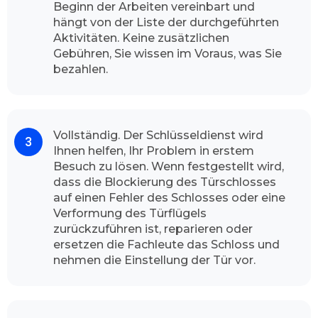
Beginn der Arbeiten vereinbart und
wieder wählt. Unser Team freut sich wenn wir
hängt von der Liste der durchgeführten
Sie als Kundinnen und Kunden von unserem
Aktivitäten. Keine zusätzlichen
Aufsperrdienst bedienen können. Unser
Gebühren, Sie wissen im Voraus, was Sie
Betrieb gibt Ihnen die vollste Gewissheit, dass
bezahlen.
unsere Dienstleister die volle
Leistungsfähigkeit durchführt. Unsere
freundliche Fachmänner sind jederzeit
einsatzbereit, egal ob mitten in der Nacht oder
Vollständig. Der Schlüsseldienst wird
in den Feiertagen.
Ihnen helfen, Ihr Problem in erstem
Wie der Schlüsseldienst Duisburg
Besuch zu lösen. Wenn festgestellt wird,
dass die Blockierung des Türschlosses
Duissern vorgeht
auf einen Fehler des Schlosses oder eine
Die Sicherheit für Ihr Zuhause ist für uns sehr
Verformung des Türflügels
wichtig, Abhängig von der Tageszeit, zu der Sie
zurückzuführen ist, reparieren oder
anrufen, und dem Verkehr auf dem Weg zu
ersetzen die Fachleute das Schloss und
Ihnen, ist der Experte meistens in weniger als
nehmen die Einstellung der Tür vor.
ein paar Minuten bei Ihnen vor Ort, um Ihr
Türschloss zu öffnen. Unser Schlüsseldienst hat
nach seinem Ankunft alle nötigen Werkzeuge