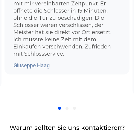
mit mir vereinbarten Zeitpunkt. Er
aufbekommt? Denn hier haben Sie Ihren
öffnete die Schlösser in 15 Minuten,
Antwort:Unser Schlüsseldienst Duisburg
ohne die Tür zu beschädigen. Die
Duissern verfügt hochwertige und moderne
Schlösser waren verschlissen, der
Werkzeuge die es Ihnen erlaubt problemlos
Meister hat sie direkt vor Ort ersetzt.
die Tür zu öffnen. Es ist unsere Voraussetzung
Ich musste keine Zeit mit dem
unser Team bestmöglich zu schulen,
Einkaufen verschwenden. Zufrieden
auszubilden und mit den besten Ausrüstung
mit Schlossservice.
zu versorgen. Bei zugezogenen Standardtüren
müssen wir noch nicht so sehr in die Trickkiste
Giuseppe Haag
greifen, um Ihre Tür in wenigen Sekunden
ohne einen Sachbeschädigung wieder zu
öffnen. Bei Sicherheitstüren oder Türen mit
einem komplizierten Schließzylinder, die man
nicht mehr so leicht aufbekommt, benutzen
wir spezielle Materialien, um für eine
zerstörungsfreie Türaufsperrung zu sorgen.
Sollte Ihre Haus - oder Wohnungstür fest
abgeschlossen sein, gehen wir erst einmal
Warum sollten Sie uns kontaktieren?