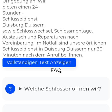
Umgebung an! Wir
bieten einen 24-
Stunden-
Schlüsseldienst
Duisburg Duissern
sowie Schlosswechsel, Schlossmontage,
Austausch und Reparaturen nach
Vereinbarung. Im Notfall sind unsere örtlichen
Schlüsseldienst in Duisburg Duissern nur 30
Minuten nach dem Anruf bei Ihnen.
Schlüsseldienst Duisburg Duissern - Sie
Vollständigen Text Anzeigen
haben das Ziel erreicht!
FAQ
Kriegen Sie die Tür nicht mehr auf? Dann sind
Sie bei uns richtig, denn der Schlüsseldienst
Duisburg Duissern ist 24h rund um die Uhr für
Welche Schlösser öffnen wir?
Sie einsatzbereit. Unser Schlüsseldienst bietet
Ihnen Hilfe günstig und vorteilhaft an.
Schlüsseldienst Duisburg Duissern im
Notsituation