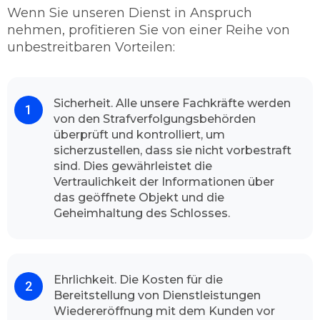
verschiedene Möglichkeiten durch, mit denen
Wenn Sie unseren Dienst in Anspruch
wir Ihnen andernfalls wieder Zugang zu Ihrer
nehmen, profitieren Sie von einer Reihe von
Gebäude verschaffen können. Die letzte
unbestreitbaren Vorteilen:
Lösung dafür ist, schließlich die Aufbohrung.
Wenn wir allerdings aufbohren, dann nutzen
wir vorzüglich hochwertige Qualitäts-
Markenbohrer. Damit wir so wenig wie
Sicherheit. Alle unsere Fachkräfte werden
von den Strafverfolgungsbehörden
möglich mit geringen Schaden fortkommen.
überprüft und kontrolliert, um
In den meisten Fällen gelingt es uns schadlos
sicherzustellen, dass sie nicht vorbestraft
und sachgemäß die Türe zu öffnen.
sind. Dies gewährleistet die
Kontaktieren Sie uns und schauen Sie sich das
Vertraulichkeit der Informationen über
Resultat an.
das geöffnete Objekt und die
Mit hohen Begeisterung unserer
Geheimhaltung des Schlosses.
Kundschaft
Dank unserem
professionellen Team
und
hochwertiger Arbeit kann Schlüsseldienst
Ehrlichkeit. Die Kosten für die
Duisburg Duissern stolz sagen, dass die
Bereitstellung von Dienstleistungen
Mehrheit unsere Kunden mit voller
Wiedereröffnung mit dem Kunden vor
Zufriedenheit unseren Schlüsseldienst immer