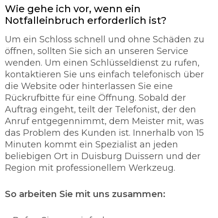
Türarten ohne Probleme zu öffnen. Dabei
Wie gehe ich vor, wenn ein
spielt es keine Rolle, ob es sich hier um ein
Notfalleinbruch erforderlich ist?
Garagentor handelt oder um eine Autotür. In
den meisten Fällen gelingt es den
Um ein Schloss schnell und ohne Schäden zu
Fachmänner Schloss mit ohne Schäden zu
öffnen, sollten Sie sich an unseren Service
öffnen. Unser Schlüsseldienst verspricht Ihnen
wenden. Um einen Schlüsseldienst zu rufen,
eine schnelle und sorgfältige Türöffung mit
kontaktieren Sie uns einfach telefonisch über
95% ohne Beschädigung.
die Website oder hinterlassen Sie eine
So werden Sie richtig abgesichert.
Rückrufbitte für eine Öffnung. Sobald der
Auftrag eingeht, teilt der Telefonist, der den
Der Schlüsseldienst ist ein maßgebender
Anruf entgegennimmt, dem Meister mit, was
Teilhaber der sich rund um die Uhr mit der
das Problem des Kunden ist. Innerhalb von 15
Thematik befasst und für die Sicherung
Minuten kommt ein Spezialist an jeden
verantwortlich ist. Unser Schlüsseldienst legt
beliebigen Ort in Duisburg Duissern und der
sehr viel Wert auf die Qualität und auf den
Region mit professionellem Werkzeug.
Zustand der Schlösser. Unser Personal vom
Schlüsselnotdienst berät Sie über jedes
Problem. Unser Schlüsseldienst Duisburg
So arbeiten Sie mit uns zusammen:
Duissern setzt einen hohen Vorrang von
Schutz und Sicherheit für die Kunden an und