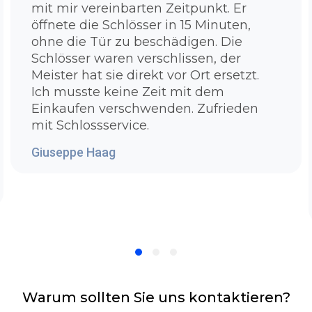
mit mir vereinbarten Zeitpunkt. Er
aufbekommt? Denn hier haben Sie Ihren
öffnete die Schlösser in 15 Minuten,
Antwort:Unser Schlüsseldienst Duisburg
ohne die Tür zu beschädigen. Die
Hochfeld verfügt hochwertige und moderne
Schlösser waren verschlissen, der
Werkzeuge die es Ihnen erlaubt problemlos
Meister hat sie direkt vor Ort ersetzt.
die Tür zu öffnen. Es ist unsere Voraussetzung
Ich musste keine Zeit mit dem
unser Team bestmöglich zu schulen,
Einkaufen verschwenden. Zufrieden
auszubilden und mit den besten Ausrüstung
mit Schlossservice.
zu versorgen. Bei zugezogenen Standardtüren
müssen wir noch nicht so sehr in die Trickkiste
Giuseppe Haag
greifen, um Ihre Tür in wenigen Sekunden
ohne einen Sachbeschädigung wieder zu
öffnen. Bei Sicherheitstüren oder Türen mit
einem komplizierten Schließzylinder, die man
nicht mehr so leicht aufbekommt, benutzen
wir spezielle Materialien, um für eine
zerstörungsfreie Türaufsperrung zu sorgen.
Sollte Ihre Haus - oder Wohnungstür fest
abgeschlossen sein, gehen wir erst einmal
Warum sollten Sie uns kontaktieren?