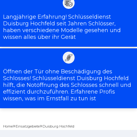
Langjährige Erfahrung! Schlüsseldienst
Duisburg Hochfeld seit Jahren Schlösser,
haben verschiedene Modelle gesehen und
wissen alles über ihr Gerät
Öffnen der Tür ohne Beschädigung des
Schlosses! Schlüsseldienst Duisburg Hochfeld
hilft, die Notöffnung des Schlosses schnell und
effizient durchzuführen. Erfahrene Profis
wissen, was im Ernstfall zu tun ist
»
»
Home
Einsatzgebiete
Duisburg Hochfeld