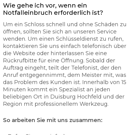
Türarten ohne Probleme zu öffnen. Dabei
Wie gehe ich vor, wenn ein
spielt es keine Rolle, ob es sich hier um ein
Notfalleinbruch erforderlich ist?
Garagentor handelt oder um eine Autotür. In
den meisten Fällen gelingt es den
Um ein Schloss schnell und ohne Schäden zu
Fachmänner Schloss mit ohne Schäden zu
öffnen, sollten Sie sich an unseren Service
öffnen. Unser Schlüsseldienst verspricht Ihnen
wenden. Um einen Schlüsseldienst zu rufen,
eine schnelle und sorgfältige Türöffung mit
kontaktieren Sie uns einfach telefonisch über
95% ohne Beschädigung.
die Website oder hinterlassen Sie eine
So werden Sie richtig abgesichert.
Rückrufbitte für eine Öffnung. Sobald der
Auftrag eingeht, teilt der Telefonist, der den
Der Schlüsseldienst ist ein maßgebender
Anruf entgegennimmt, dem Meister mit, was
Teilhaber der sich rund um die Uhr mit der
das Problem des Kunden ist. Innerhalb von 15
Thematik befasst und für die Sicherung
Minuten kommt ein Spezialist an jeden
verantwortlich ist. Unser Schlüsseldienst legt
beliebigen Ort in Duisburg Hochfeld und der
sehr viel Wert auf die Qualität und auf den
Region mit professionellem Werkzeug.
Zustand der Schlösser. Unser Personal vom
Schlüsselnotdienst berät Sie über jedes
Problem. Unser Schlüsseldienst Duisburg
So arbeiten Sie mit uns zusammen:
Hochfeld setzt einen hohen Vorrang von
Schutz und Sicherheit für die Kunden an und