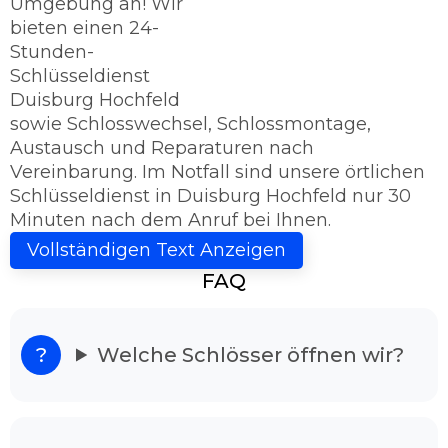
Umgebung an! Wir
bieten einen 24-
Stunden-
Schlüsseldienst
Duisburg Hochfeld
sowie Schlosswechsel, Schlossmontage,
Austausch und Reparaturen nach
Vereinbarung. Im Notfall sind unsere örtlichen
Schlüsseldienst in Duisburg Hochfeld nur 30
Minuten nach dem Anruf bei Ihnen.
Schlüsseldienst Duisburg Hochfeld - Sie
Vollständigen Text Anzeigen
haben das Ziel erreicht!
FAQ
Kriegen Sie die Tür nicht mehr auf? Dann sind
Sie bei uns richtig, denn der Schlüsseldienst
Duisburg Hochfeld ist 24h rund um die Uhr für
Welche Schlösser öffnen wir?
Sie einsatzbereit. Unser Schlüsseldienst bietet
Ihnen Hilfe günstig und vorteilhaft an.
Schlüsseldienst Duisburg Hochfeld im
Notsituation