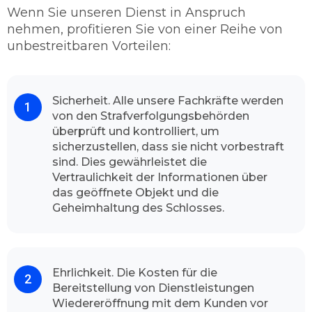
verschiedene Möglichkeiten durch, mit denen
Wenn Sie unseren Dienst in Anspruch
wir Ihnen andernfalls wieder Zugang zu Ihrer
nehmen, profitieren Sie von einer Reihe von
Gebäude verschaffen können. Die letzte
unbestreitbaren Vorteilen:
Lösung dafür ist, schließlich die Aufbohrung.
Wenn wir allerdings aufbohren, dann nutzen
wir vorzüglich hochwertige Qualitäts-
Markenbohrer. Damit wir so wenig wie
Sicherheit. Alle unsere Fachkräfte werden
von den Strafverfolgungsbehörden
möglich mit geringen Schaden fortkommen.
überprüft und kontrolliert, um
In den meisten Fällen gelingt es uns schadlos
sicherzustellen, dass sie nicht vorbestraft
und sachgemäß die Türe zu öffnen.
sind. Dies gewährleistet die
Kontaktieren Sie uns und schauen Sie sich das
Vertraulichkeit der Informationen über
Resultat an.
das geöffnete Objekt und die
Mit hohen Begeisterung unserer
Geheimhaltung des Schlosses.
Kundschaft
Dank unserem
professionellen Team
und
hochwertiger Arbeit kann Schlüsseldienst
Ehrlichkeit. Die Kosten für die
Duisburg Hochfeld stolz sagen, dass die
Bereitstellung von Dienstleistungen
Mehrheit unsere Kunden mit voller
Wiedereröffnung mit dem Kunden vor
Zufriedenheit unseren Schlüsseldienst immer