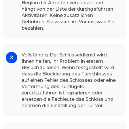
Beginn der Arbeiten vereinbart und
wieder wählt. Unser Team freut sich wenn wir
hängt von der Liste der durchgeführten
Sie als Kundinnen und Kunden von unserem
Aktivitäten. Keine zusätzlichen
Aufsperrdienst bedienen können. Unser
Gebühren, Sie wissen im Voraus, was Sie
Betrieb gibt Ihnen die vollste Gewissheit, dass
bezahlen.
unsere Dienstleister die volle
Leistungsfähigkeit durchführt. Unsere
freundliche Fachmänner sind jederzeit
einsatzbereit, egal ob mitten in der Nacht oder
Vollständig. Der Schlüsseldienst wird
in den Feiertagen.
Ihnen helfen, Ihr Problem in erstem
Wie der Schlüsseldienst Duisburg
Besuch zu lösen. Wenn festgestellt wird,
dass die Blockierung des Türschlosses
Hochfeld vorgeht
auf einen Fehler des Schlosses oder eine
Die Sicherheit für Ihr Zuhause ist für uns sehr
Verformung des Türflügels
wichtig, Abhängig von der Tageszeit, zu der Sie
zurückzuführen ist, reparieren oder
anrufen, und dem Verkehr auf dem Weg zu
ersetzen die Fachleute das Schloss und
Ihnen, ist der Experte meistens in weniger als
nehmen die Einstellung der Tür vor.
ein paar Minuten bei Ihnen vor Ort, um Ihr
Türschloss zu öffnen. Unser Schlüsseldienst hat
nach seinem Ankunft alle nötigen Werkzeuge