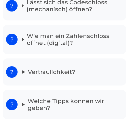
Lässt sich das Codeschloss
(mechanisch) öffnen?
Unsere Schlüsseldienst ist 24/7 in der Woche
erreichbar. Ihren Anordnung vermitteln wir an
gut ausgebildeten Experten, die als
Schlüsselnotdienst in Ihrer Gegend tätig sind.
Wie man ein Zahlenschloss
Unsere Mitarbeiter sind in ihrem Fachgebiet
öffnet (digital)?
bestens qualifiziert, und meistern Ihre Arbeit
ohne Schäden in kürzester Zeit, egal ob die Tür
verschlossen oder zugefallen ist. Nach dem
Anruf ist einer der Zuständigen in wenigen
Minuten einsatzbereit.
Vertraulichkeit?
Unser Schlüsseldienst löst alle Ihre
Sorgen
Wenn Sie vor Ihrem verschlossenen Wohnhaus
Welche Tipps können wir
stehen und verzweifelt sind raten wir Ihnen
geben?
Schlüsselnotdienst Duisburg Hochfeld
anzurufen. Denn unsere Dienstleister haben
langjährige Erfahrung und sind in der Lage alle